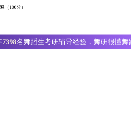
（100分）
年
7398
名舞蹈生考研辅导经验，舞研很懂舞