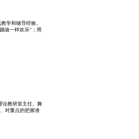
线教学和辅导经验。
蹦迪一样欢乐"；用
。
理论教研室主任。舞
博、对重点的把握准