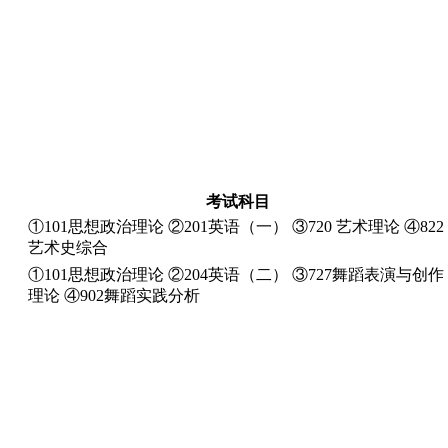
考试科目
①101思想政治理论 ②201英语（一） ③720 艺术理论 ④822
艺术史综合
①101思想政治理论 ②204英语（二） ③727舞蹈表演与创作
理论 ④902舞蹈实践分析