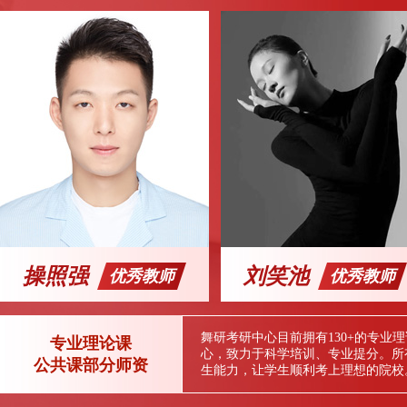
操照强
刘笑池
优秀教师
优秀教师
舞研考研中心目前拥有130+的专
专业理论课
心，致力于科学培训、专业提分。所
公共课部分师资
生能力，让学生顺利考上理想的院校