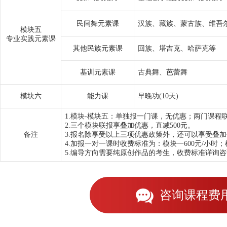
民间舞元素课
汉族、藏族、蒙古族、维吾
模块五
专业实践元素课
其他民族元素课
回族、塔吉克、哈萨克等
基训元素课
古典舞、芭蕾舞
模块六
能力课
早晚功(10天)
1.模块-模块五：单独报一门课，无优惠；两门课程联
2.三个模块联报享叠加优惠，直减500元。
备注
3.报名除享受以上三项优惠政策外，还可以享受叠加优惠：
4.加报一对一课时收费标准为：模块一600元/小时；
5.编导方向需要纯原创作品的考生，收费标准详询
咨询课程费