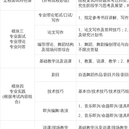
定校面试特色课
(所有院校必选)
院校复试问答题库考点归类
究生阶段学习思考及展望，
专业理论笔试/口试/
1、指定参考书目讲解、写
写作
1、论文写作及答辩技巧；2
模块三
论文写作
及研究计划书
专业面试
专业理论
编导理论、舞蹈结构
1、舞蹈、舞剧编创理论与自
专业问答
及现场问答综合
不限次答疑
基础教学法及说课
1、教案、说课、教学；2、
剧目
自选舞蹈作品/剧目片段/剧
模块四
专业实践
技术技巧
基本功/技术技巧/技术技巧
(根据考试内容组
合)
1、音乐即兴/命题即兴/道具
即兴编舞/表演
2、音乐即兴/命题即兴/道具
说课/现场教学
基础教学法及说课/现场教学